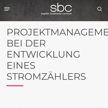
Skip
Menu
Menu
to
se
main
content
PROJEKTMANAGEM
BEI DER
ENTWICKLUNG
EINES
STROMZÄHLERS