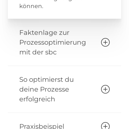
können.
Faktenlage zur
Prozessoptimierung
mit der sbc
Wir haben aktuell (Stand:
03/2026):
So optimierst du
deine Prozesse
über 10 große Projekte
erfolgreich
(>100PT) zur
Prozessberatung
Ganzheitlich denken:
Wir
erfolgreich durchgeführt
betrachten Mensch, Technik
Praxisbeispiel
seit 2007 (fast 20 Jahren)