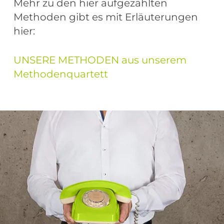
Mehr zu den hier aufgezählten
mit zahlreichen Produkten
Methoden gibt es mit Erläuterungen
(Microsoft Visio, Bizagi
hier:
Modeler, ARIS Express oder
Signavio) für Kunden
UNSERE METHODEN aus unserem
modelliert
Methodenquartett